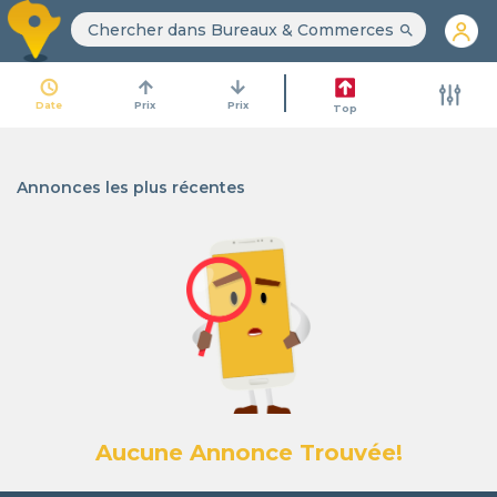
search
access_time
arrow_upward
arrow_downward
Date
Prix
Prix
Top
Annonces les plus récentes
Aucune Annonce Trouvée!