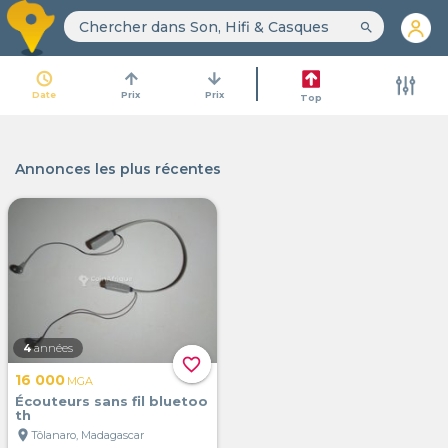
search
access_time
arrow_upward
arrow_downward
Date
Prix
Prix
Top
Annonces les plus récentes
4
années
favorite_border
16 000
MGA
Écouteurs sans fil bluetoo
th
location_on
Tôlanaro, Madagascar