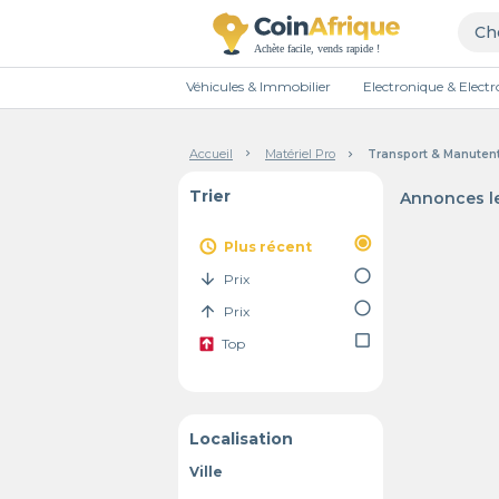
Véhicules & Immobilier
Electronique & Elec
Accueil
Matériel Pro
Transport & Manutent
Trier
Annonces le
radio_button_checked
access_time
Plus récent
radio_button_unchecked
arrow_downward
Prix
radio_button_unchecked
arrow_upward
Prix
check_box_outline_blank
Top
Localisation
Ville