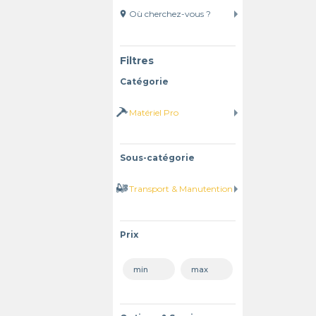
location_on
Filtres
Catégorie
Sous-catégorie
Prix