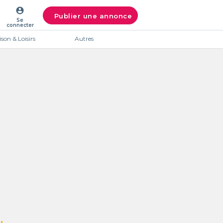
account_circle
Publier une annonce
Se
connecter
son & Loisirs
Autres