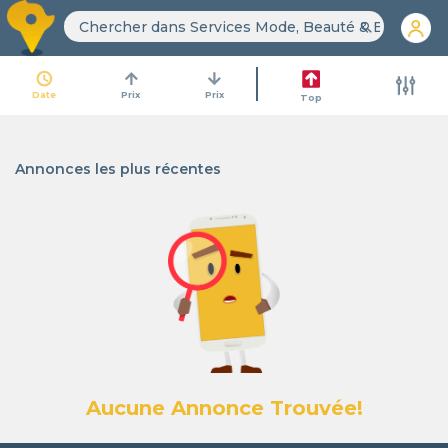
search
access_time
arrow_upward
arrow_downward
Date
Prix
Prix
Top
Annonces les plus récentes
Aucune Annonce Trouvée!