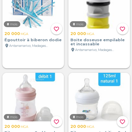
8
mois
8
mois
favorite_border
favorite_border
20 000
20 000
MGA
MGA
Égouttoir à biberon dodie
Boite doseuse empilable
et incassable
location_on
Antananarivo, Madagascar
location_on
Antananarivo, Madagascar
8
mois
8
mois
favorite_border
favorite_border
20 000
20 000
MGA
MGA