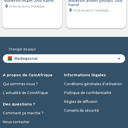
Biberon mam 2nd hand
Biberon avent philips 2nd
hand
location_on
Antananarivo, Madagascar
location_on
Antananarivo, Madagascar
Changer de pays
A propos de CoinAfrique
Informations légales
Qui sommes nous ?
Conditions générales d’utilisation
L'actualité de CoinAfrique
Politique de confidentialité
Règles de diffusion
Des questions ?
Conseils de sécurité
Comment ça marche ?
Nous contacter