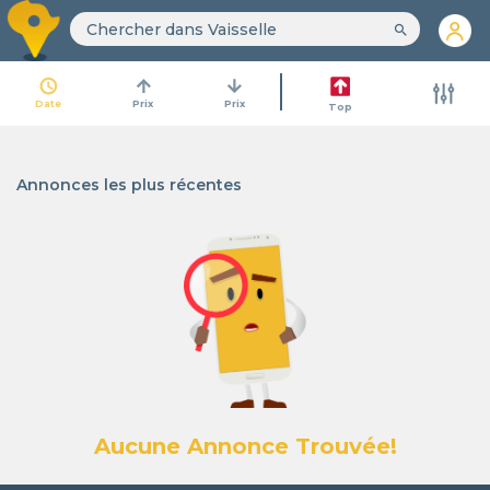
search
access_time
arrow_upward
arrow_downward
Date
Prix
Prix
Top
Annonces les plus récentes
Aucune Annonce Trouvée!