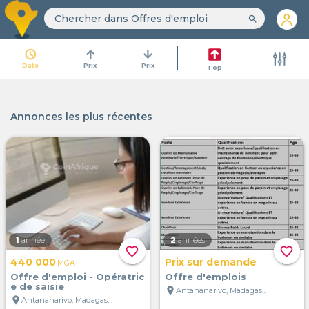
search
access_time
arrow_upward
arrow_downward
Date
Prix
Prix
Top
Annonces les plus récentes
1
année
2
années
favorite_border
favorite_border
440 000
Prix sur demande
MGA
Offre d'emploi - Opératric
Offre d'emplois
e de saisie
location_on
Antananarivo, Madagascar
location_on
Antananarivo, Madagascar