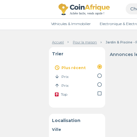
Véhicules & Immobilier
Electronique & Elec
Accueil
Pour la maison
Jardin & Piscine -
Trier
Annonces le
radio_button_checked
access_time
Plus récent
radio_button_unchecked
arrow_downward
Prix
radio_button_unchecked
arrow_upward
Prix
check_box_outline_blank
Top
Localisation
Ville