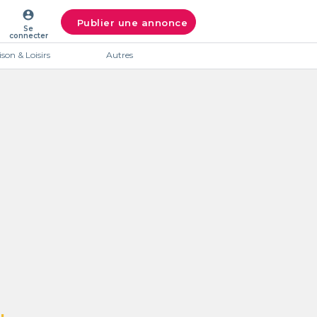
account_circle
Publier une annonce
Se
connecter
son & Loisirs
Autres