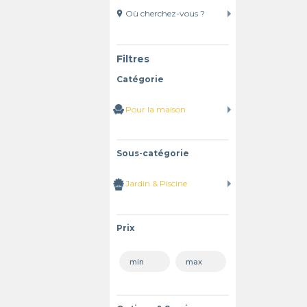
location_on
Filtres
Catégorie
Sous-catégorie
Prix