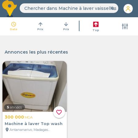
search
access_time
arrow_upward
arrow_downward
Date
Prix
Prix
Top
Annonces les plus récentes
5
années
favorite_border
300 000
MGA
Machine à laver Top wash
location_on
Antananarivo, Madagascar