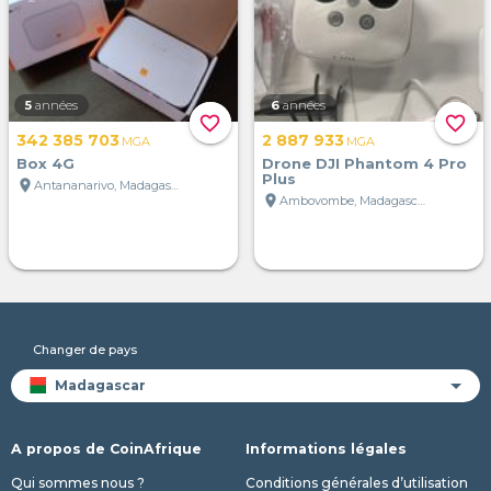
5
années
6
années
favorite_border
favorite_border
342 385 703
2 887 933
MGA
MGA
Box 4G
Drone DJI Phantom 4 Pro
Plus
location_on
Antananarivo, Madagascar
location_on
Ambovombe, Madagascar
Changer de pays
A propos de CoinAfrique
Informations légales
Qui sommes nous ?
Conditions générales d’utilisation