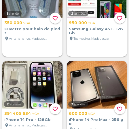
1
année
2
années
favorite_border
favorite_border
350 000
950 000
MGA
MGA
Cuvette pour bain de pied
Samsung Galaxy A51 - 128
s
Gb
location_on
location_on
Antananarivo, Madagascar
Toamasina, Madagascar
2
années
3
années
favorite_border
favorite_border
391 405 634
600 000
MGA
MGA
iPhone 14 Pro - 128Gb
iPhone 14 Pro Max - 256 g
o
location_on
Antananarivo, Madagascar