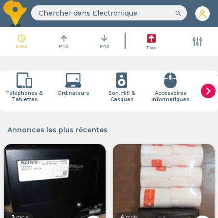
search
access_time
arrow_upward
arrow_downward
Date
Prix
Prix
Top
chevron_right
Téléphones &
Ordinateurs
Son, Hifi &
Accessoires
Jeux 
Tablettes
Casques
Informatiques
Con
Annonces les plus récentes
3
mois
4
mois