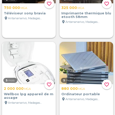
favorite_border
favorite_border
750 000
325 000
MGA
MGA
Téléviseur sony bravia
Imprimante thermique blu
etooth 58mm
location_on
Antananarivo, Madagascar
location_on
Antananarivo, Madagascar
5
mois
5
mois
favorite_border
favorite_border
2 000 000
880 000
MGA
MGA
Wellbox lpg appareil de m
Ordinateur portable
assage
location_on
Antananarivo, Madagascar
location_on
Antananarivo, Madagascar